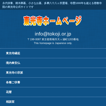
永代供養、樹木葬墓、小さなお墓、多摩八十八ヶ所霊場、寺歴1000年を超える密教寺
院の東光寺公式サイトです
info@tokoji.or.jp
〒198-0087 東京都青梅市天ヶ瀬町1203番地
This homepage is Japanese only.
東光寺縁起
境内奉安仏
東光寺の宗派
各種ご供養
花暦
相談室