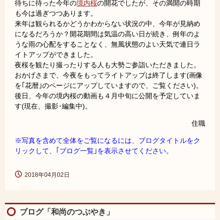
待ちに待った今年の
境内桜
の開花でしたが、その満開の時期
も今は過ぎつつあります。
来年は観られるかどうかわからない状況の中、今年が見納め
になるだろうか？開花期間は気温の高い日が続き、例年のよ
うな雨の心配をすることなく、無風状態のよい天気で連日ラ
イトアップができました。
夜桜を観たり撮ったりする人も大勢ご参詣いただきました。
おかげさまで、今夜をもってライトアップは終了します(画像
を｢花暦｣のページにアップしていますので、ご覧ください)。
後日、今年の境内桜の動画も４月中旬に公開を予定していま
す(現在、撮影･編集中)。
住職
※写真を含めて全体をご覧になるには、ブログタイトルをク
リックして、｢ブログ一覧｣を表示させてください。
2018年04月02日
ブログ「和尚のつぶやき」