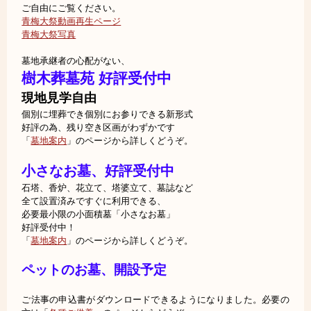
ご自由にご覧ください。
青梅大祭動画再生ページ
青梅大祭写真
墓地承継者の心配がない、
樹木葬墓苑 好評受付中
現地見学自由
個別に埋葬でき個別にお参りできる新形式
好評の為、残り空き区画がわずかです
「
墓地案内
」のページから詳しくどうぞ。
小さなお墓、好評受付中
石塔、香炉、花立て、塔婆立て、墓誌など
全て設置済みですぐに利用できる、
必要最小限の小面積墓「小さなお墓」
好評受付中！
「
墓地案内
」のページから詳しくどうぞ。
ペットのお墓、開設予定
ご法事の申込書がダウンロードできるようになりました。必要の